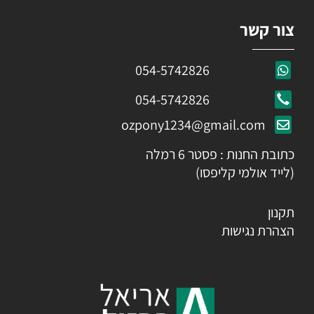
צור קשר
054-5742826
054-5742826
ozpony1234@gmail.com
כתובת החנות : פסטר 6 רמלה
(לייד אולמי קליפסו)
תקנון
הצהרת נגישות