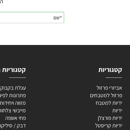
השאירו
וריות
קטגוריות נוספ
רי פרזול
עגלת בקבוקים