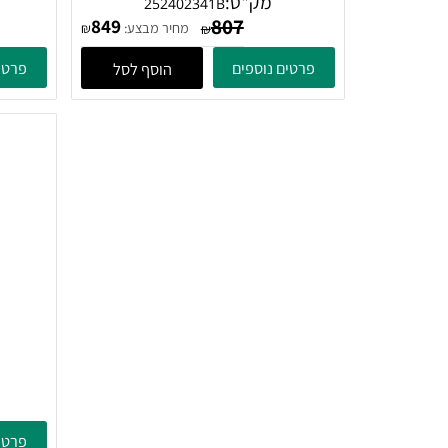
420x230x425 ממ - לבן מט
מק"ט:
מ
252402341B
807
849
מחיר מבצע:
₪
₪
פרטים נוספים
פרטים נוספ
הוסף לסל