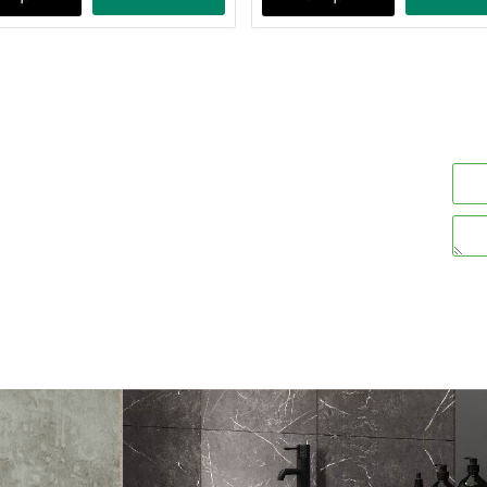
- שחור מט
מק"ט:
252402742B
1,038
1,30
49
849
מחיר מבצע:
מחיר מבצע:
₪
₪
₪
ים
פרטים נוספים
הוסף לסל
הוסף לסל