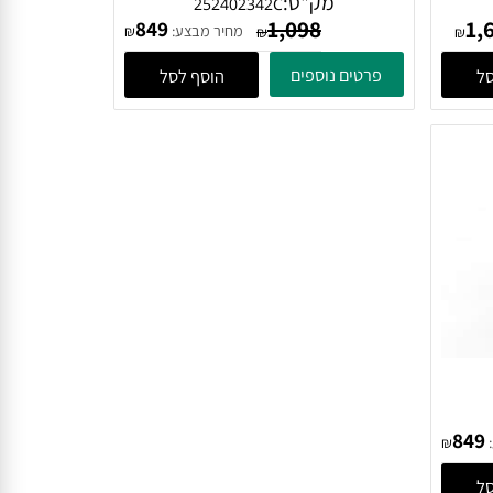
עץ Samoa - טיק טבעי Jan
400x300x425 ממ - שחור מט
מק"ט:
252402342C
1,098
849
מחיר מבצע:
₪
₪
₪
פרטים נוספים
הוסף לסל