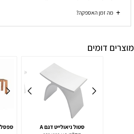
מהי מדיניות הביטולים וההחזרות?
מה זמן האספקה?
ם דומים