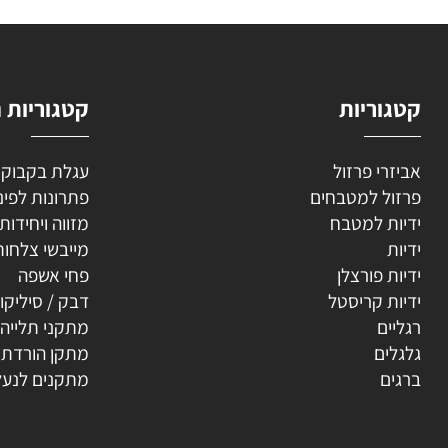
וריות
קטגוריות נוספ
רי פרזול
עגלת בקבוקים
ל למטבחים
פתרונות לפינה
ת למטבח
מזווה ויחידות נשפ
ת
מייבשי צלחות
ת פורצלן
פחי אשפה
ת קריסטל
דבק / סיליקון