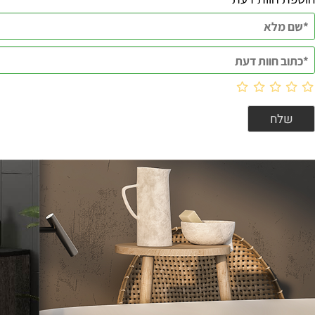
וות דעת