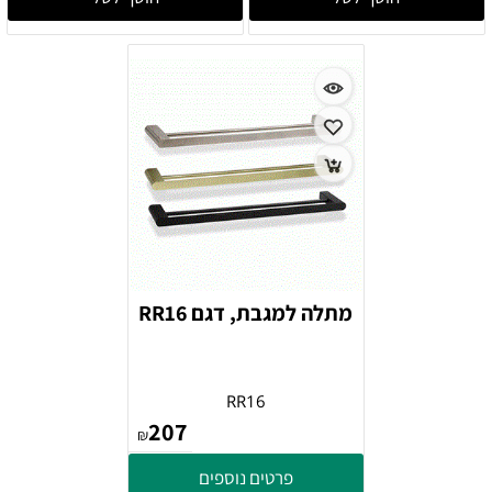
מתלה למגבת, דגם RR16
RR16
207
₪
פרטים נוספים