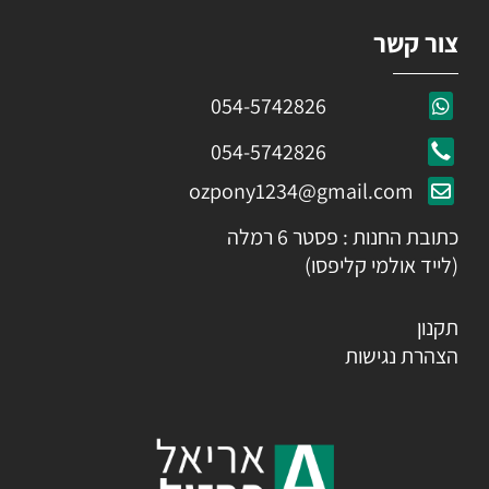
צור קשר
054-5742826
054-5742826
ozpony1234@gmail.com
כתובת החנות : פסטר 6 רמלה
(לייד אולמי קליפסו)
תקנון
הצהרת נגישות