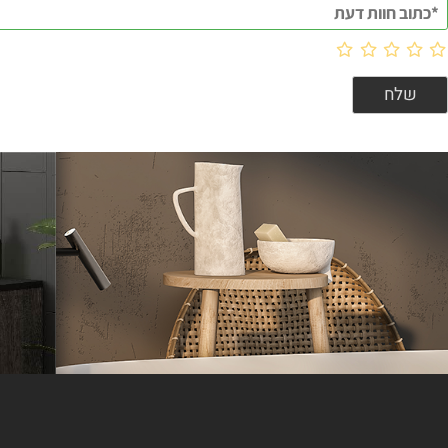
וות דעת