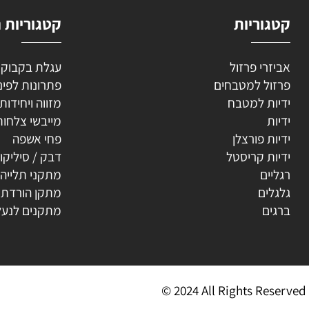
וריות
קטגוריות נוספ
רי פרזול
עגלת בקבוקים
ל למטבחים
פתרונות לפינה
ת למטבח
מזווה ויחידות נשפ
ת
מייבשי צלחות
ת פורצלן
פחי אשפה
ת קריסטל
דבק / סיליקון
ים
מתקני תלייה
ים
מתקן הורדת קולב
ים
מתקנים לנעליים