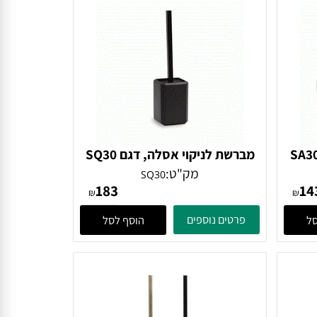
מברשת לניקוי אסלה, דגם SQ30
מק"ט:
SQ30
183
₪
₪
פרטים נוספים
הוסף לסל