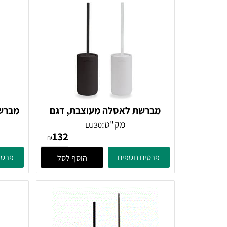
ם דומים
מברשת לאסלה מעוצבת, דגם
מברשת לניקו
LU30
מק"ט:
LU30
132
₪
פרטים נוספים
פרטים נוספ
הוסף לסל