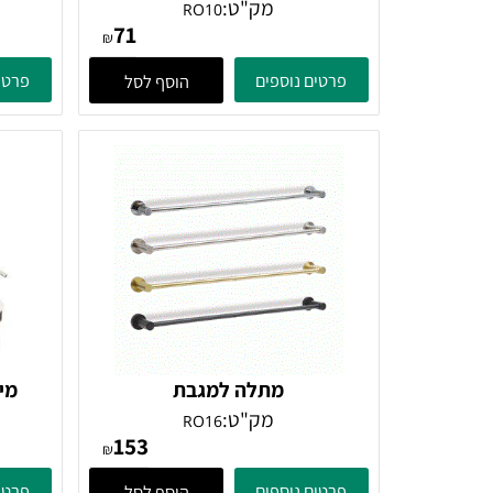
וו תליה עם פין, ניקל
וו 
מק"ט:
RO10
71
₪
פרטים נוספים
פרטים נוספ
הוסף לסל
מתלה למגבת
מיכל תלו