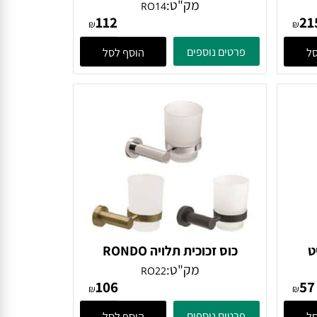
קל
טבעת למגבת ניקל
מק"ט:
RO14
112
₪
₪
פרטים נוספים
הוסף לסל
כוס זכוכית תלויה RONDO