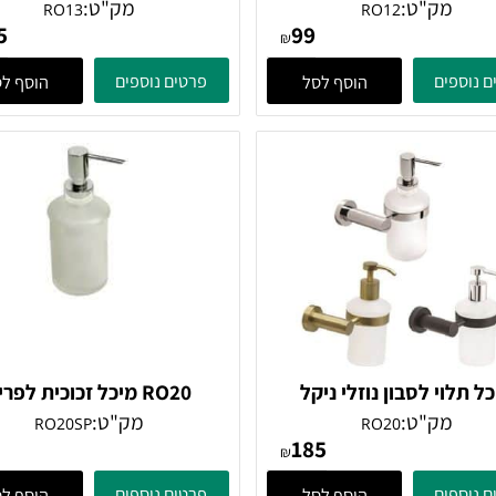
תליה כפול ניקל
מתלה עם שלושה ווים נעים, ני
מק"ט:
מק"ט:
RO13
RO12
215
99
₪
ים
פרטים נוספים
הוסף לסל
הוסף לסל
י לסבון נוזלי ניקל
RO20 מיכל זכוכית לפריט