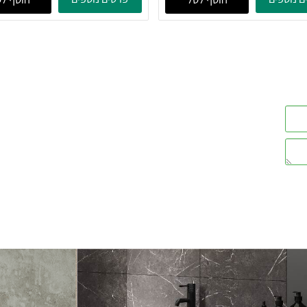
מק"ט:
מק"ט:
RO20SP
RO20
57
185
₪
ים
פרטים נוספים
הוסף לסל
הוסף לסל