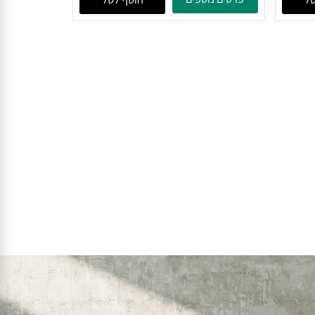
מק"ט:
RO22
106
₪
₪
פרטים נוספים
הוסף לסל